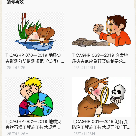
猜你喜欢
T_CAGHP 070—2019 地质灾
T_CAGHP 063—2019 突发地
害群测群防监测规范（试行）
质灾害点应急预案编制要求
（现行）PDF下载
PDF下载
25年4月26日
25年4月26日
T_CAGHP 062—2019 地质灾
T_CAGHP 061—2019 泥石流
害拦石墙工程施工技术规程
防治工程施工技术规范PDF下
PDF下载
载
25年4月26日
25年4月26日