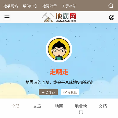
地学网站
帮助中心
地网公告
关于本站
走啊走
地震波的涟漪，终会平息成地史的褶皱
关注Ta
发私信
全部
文章
地圈
地业快
文档
讯