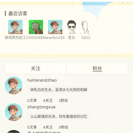
最近访客
搞地质的赵工
CASSHERN
wanfen226
老白
52DZ
关注
粉丝
hunterandzhao
钟乳石的生长，是滴水与光阴的和解
0文章
4关注
2粉丝
zhangtongxue
火山玻璃的光泽，封存着熔岩的记忆
0文章
4关注
0粉丝