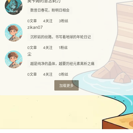
奥卡姆的意念剃刀
数昔日春花，盼明日相会
0文章
4关注
3粉丝
zikan07
沉积岩的纹路，书写着地球的年轮日记
0文章
4关注
1粉丝
尘
越是纯净的晶体，越要历经元素离析之痛
0文章
4关注
0粉丝
加载更多