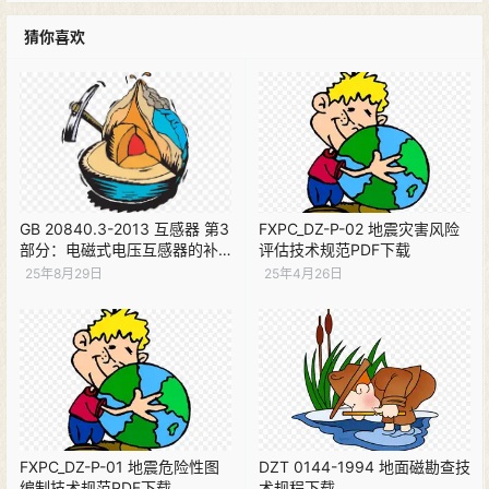
猜你喜欢
GB 20840.3-2013 互感器 第3
FXPC_DZ-P-02 地震灾害风险
部分：电磁式电压互感器的补
评估技术规范PDF下载
充技术要求 PDF下载
25年8月29日
25年4月26日
FXPC_DZ-P-01 地震危险性图
DZT 0144-1994 地面磁勘查技
编制技术规范PDF下载
术规程下载