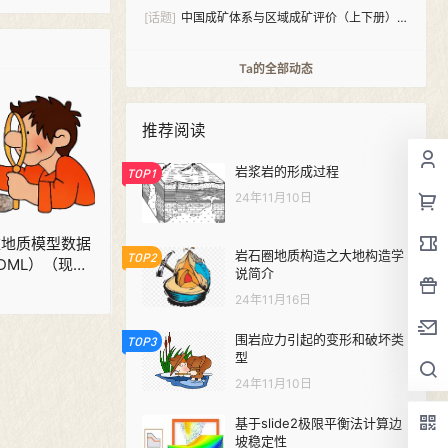
[话题]
中国成矿体系与区域成矿评价（上下册）
PDF下载
Ta的全部动态
推荐阅读
岩浆岩的形成过程
TOP1
24年11月10日
 三维地质模型数据
岩石圈地质构造之大地构造学
TOP2
DML）（现
说简介
24年11月16日
围岩应力引起的变形和破坏类
TOP3
型
24年11月10日
基于slide2极限平衡法计算边
坡稳定性