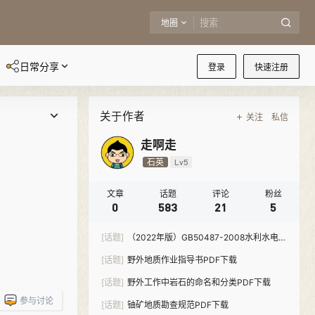
地圈
日常分享
登录
快速注册
关于作者
关注
私信
走啊走
石英
Lv5
文章
话题
评论
粉丝
0
583
21
5
[话题]
（2022年版）GB50487-2008水利水电工
程地质勘察规范-PDF下载
[话题]
野外地质作业指导书PDF下载
[话题]
野外工作中岩石的命名和分类PDF下载
参与讨论
[话题]
铀矿地质勘查规范PDF下载