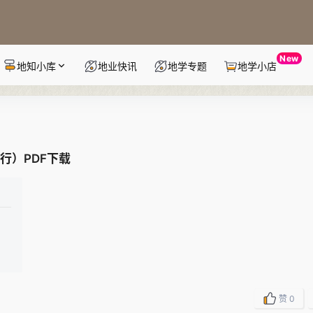
New
地知小库
地业快讯
地学专题
地学小店
现行）PDF下载
赞
0