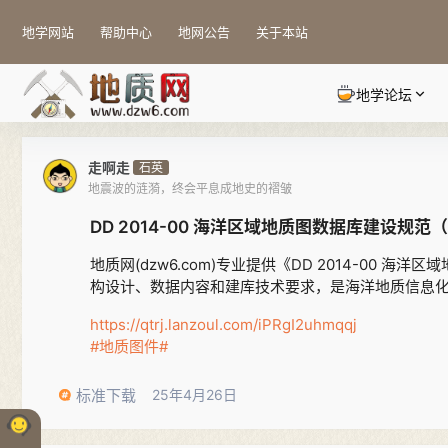
地学网站
帮助中心
地网公告
关于本站
地学论坛
走啊走
石英
地震波的涟漪，终会平息成地史的褶皱
DD 2014-00 海洋区域地质图数据库建设规范
地质网(dzw6.com)专业提供《DD 2014-00 
构设计、数据内容和建库技术要求，是海洋地质信息
https://qtrj.lanzoul.com/iPRgI2uhmqqj
#地质图件#
标准下载
25年4月26日