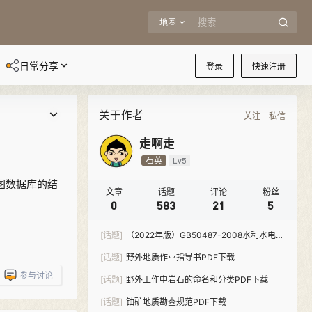
地圈
日常分享
登录
快速注册
关于作者
关注
私信
走啊走
石英
Lv5
图数据库的结
文章
话题
评论
粉丝
0
583
21
5
[话题]
（2022年版）GB50487-2008水利水电工
程地质勘察规范-PDF下载
[话题]
野外地质作业指导书PDF下载
参与讨论
[话题]
野外工作中岩石的命名和分类PDF下载
[话题]
铀矿地质勘查规范PDF下载