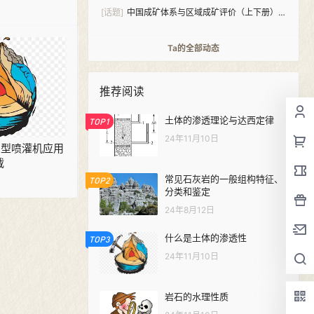
[话题]
中国成矿体系与区域成矿评价（上下册）
PDF下载
Ta的全部动态
推荐阅读
土体的渗透理论与达西定律
TOP1
24年11月10日
 大中型喷灌机应用
载
常见石灰岩的一般组构特征、
TOP2
分类和鉴定
24年8月12日
什么是土体的渗透性
TOP3
24年11月10日
岩石的水理性质