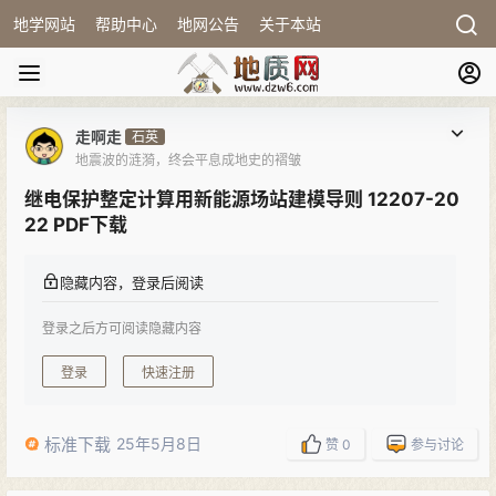
地学网站
帮助中心
地网公告
关于本站
走啊走
石英
地震波的涟漪，终会平息成地史的褶皱
继电保护整定计算用新能源场站建模导则 12207-20
22 PDF下载
隐藏内容，登录后阅读
登录之后方可阅读隐藏内容
登录
快速注册
标准下载
25年5月8日
赞
0
参与讨论