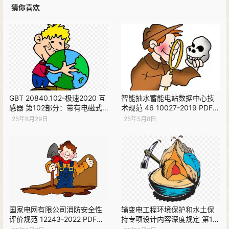
猜你喜欢
GBT 20840.102-极速2020 互
智能抽水蓄能电站数据中心技
感器 第102部分：带有电磁式
术规范 46 10027-2019 PDF下
电压互感器的变电站中的铁磁
载
25年8月29日
25年5月8日
谐振 PDF下载
国家电网有限公司消防安全性
输变电工程环境保护和水土保
评价规范 12243-2022 PDF下
持专项设计内容深度规定 第1部
载
分：初步设计阶段 12288.1-