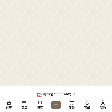
滇ICP备20005246号-3
・
酷盾高防CDN防护
Copyright © 2026
地质网论坛(dzw6.com)
首页
菜单
搜索
商铺
顶部
我的