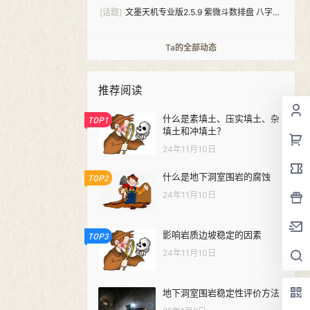
[话题]
文墨天机专业版2.5.9 紫微斗数排盘 八字算
命（安卓+windows双版本）
Ta的全部动态
推荐阅读
什么是素填土、压实填土、杂
TOP1
填土和冲填土？
24年11月10日
什么是地下洞室围岩的腐蚀
TOP2
24年11月10日
影响岩质边坡稳定的因素
TOP3
24年11月10日
地下洞室围岩稳定性评价方法