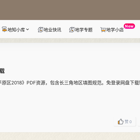
New
地知小库
地业快讯
地学专题
地学小店
下载
角平原区2018》PDF资源，包含长三角地区填图规范。免登录网盘下
赞
0