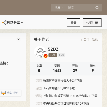
地圈
日常分享
登录
快速注册
关于作者
关注
私信
52DZ
石英
Lv5
载链接：
文章
话题
评论
粉丝
0
1443
29
9
[话题]
收集矿产详查报告大全ZIP下载
[话题]
玉石矿勘查指南PDF下载
参与讨论
[话题]
找矿潜力与成矿预测 PDF文档合集ZIP下载
[话题]
中央地勘基金项目预算标准PDF下载