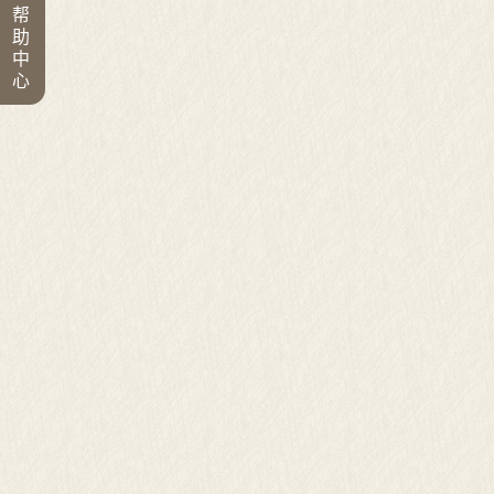
帮
助
中
心