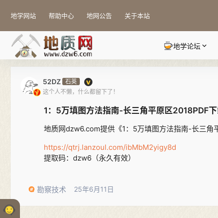
地学网站
帮助中心
地网公告
关于本站
地学论坛
52DZ
石英
这个人不懒，什么都留下了！
1：5万填图方法指南-长三角平原区2018PDF
地质网dzw6.com提供《1：5万填图方法指南-长三
https://qtrj.lanzoul.com/ibMbM2yigy8d
提取码：dzw6（永久有效）
勘察技术
25年6月11日