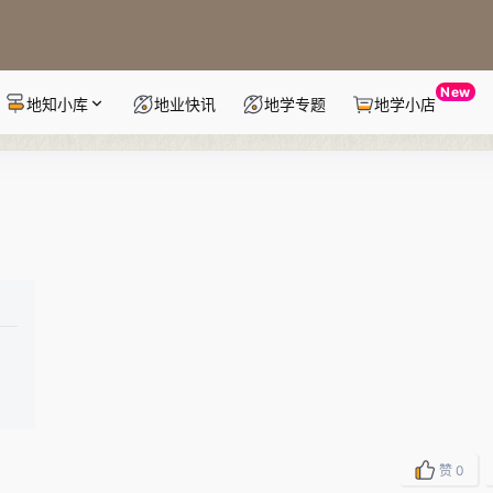
New
地知小库
地业快讯
地学专题
地学小店
赞
0