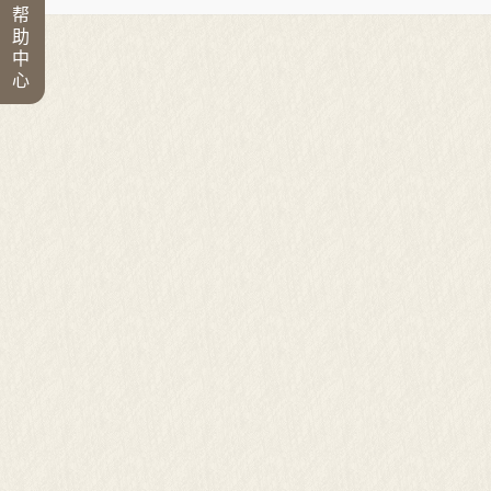
帮
助
中
心