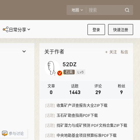
地圈
日常分享
登录
快速注册
关于作者
关注
私信
52DZ
石英
Lv5
文章
话题
评论
粉丝
0
1443
29
9
[话题]
收集矿产详查报告大全ZIP下载
[话题]
玉石矿勘查指南PDF下载
[话题]
找矿潜力与成矿预测 PDF文档合集ZIP下载
参与讨论
[话题]
中央地勘基金项目预算标准PDF下载