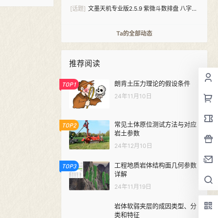
[话题]
文墨天机专业版2.5.9 紫微斗数排盘 八字算
命（安卓+windows双版本）
Ta的全部动态
推荐阅读
朗肯土压力理论的假设条件
TOP1
24年11月10日
常见土体原位测试方法与对应
TOP2
岩土参数
24年12月10日
工程地质岩体结构面几何参数
TOP3
详解
24年11月19日
岩体软弱夹层的成因类型、分
类和特征