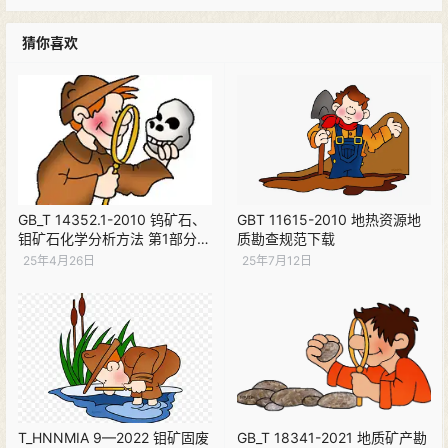
猜你喜欢
GB_T 14352.1-2010 钨矿石、
GBT 11615-2010 地热资源地
钼矿石化学分析方法 第1部分：
质勘查规范下载
钨量测定PDF下载
25年4月26日
25年7月12日
T_HNNMIA 9—2022 钼矿固废
GB_T 18341-2021 地质矿产勘