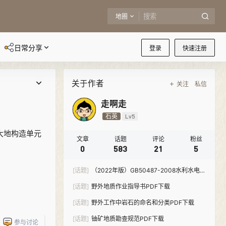
地圈
日常分享
登录
快速注册
关于作者
关注
私信
走啊走
石英
Lv5
大地构造单元
文章
话题
评论
粉丝
0
583
21
5
[话题]
（2022年版）GB50487-2008水利水电工
程地质勘察规范-PDF下载
[话题]
野外地质作业指导书PDF下载
[话题]
野外工作中岩石的命名和分类PDF下载
[话题]
铀矿地质勘查规范PDF下载
参与讨论