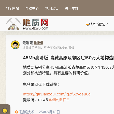
地学网站
帮助中心
地网公告
关于本站
地学论坛
走啊走
石英
地震波的涟漪，终会平息成地史的褶皱
45Mb高清版-青藏高原及邻区1_150万大地构
地质网特别分享45Mb高清版青藏高原及邻区1_15
划分和构造特征，具有重要的科研价值。
免登录网盘下载链接：
https://qtrj.lanzoul.com/iqZf52yqeu6d
提取码：dzw6
#地质图件#
勘察技术
25年6月13日