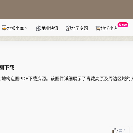
New
地知小库
地业快讯
地学专题
地学小店
造图下载
0万大地构造图PDF下载资源。该图件详细展示了青藏高原及周边区域的
赞
2