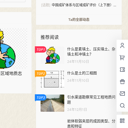
[话题]
中国成矿体系与区域成矿评价（上下册）
PDF下载
Ta的全部动态
推荐阅读
什么是素填土、压实填土、杂
TOP1
填土和冲填土？
24年11月10日
区区域地质志
什么是土的三相图
TOP2
24年11月10日
引水渠道勘察常见工程地质问
TOP3
题
24年12月1日
岩体软弱夹层的成因类型、分
类和特征