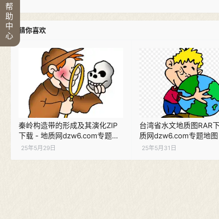
帮
助
中
猜你喜欢
心
秦岭构造带的形成及其演化ZIP
台湾省水文地质图RAR下载
下载 - 地质网dzw6.com专题研
质网dzw6.com专题地图
究
25年5月29日
25年5月31日