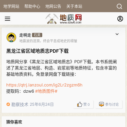
地学网站
帮助中心
地网公告
关于本站
走啊走
石英
地震波的涟漪，终会平息成地史的褶皱
黑龙江省区域地质志PDF下载
地质网分享《黑龙江省区域地质志》PDF下载。本书系统阐
述了黑龙江省地层、构造、岩浆岩等地质特征，包含丰富的
基础地质资料。免登录网盘下载链接：
https://qtrj.lanzoul.com/ig2Lr2zgzm6h
提取码：dzw6
#地质图件#
勘察技术
25年6月24日
赞
0
参与讨论
猜你喜欢