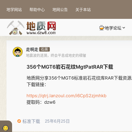
地学网站
帮助中心
地网公告
关于本站
地学论坛
走啊走
石英
地震波的涟漪，终会平息成地史的褶皱
356个MGT6岩石花纹MgtPatRAR下载
地质网分享356个MGT6标准岩石花纹库RAR下载
下载链接：
https://qtrj.lanzoul.com/i6CpS2zjmhkb
提取码：dzw6
标准下载
25年6月25日