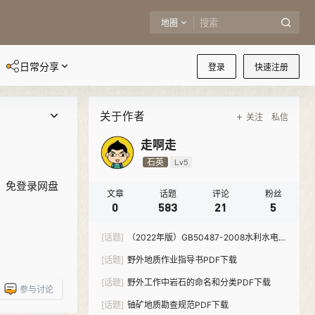
地圈
日常分享
登录
快速注册
关于作者
关注
私信
走啊走
石英
Lv5
。免登录网盘
文章
话题
评论
粉丝
0
583
21
5
[话题]
（2022年版）GB50487-2008水利水电工
程地质勘察规范-PDF下载
[话题]
野外地质作业指导书PDF下载
[话题]
野外工作中岩石的命名和分类PDF下载
参与讨论
[话题]
铀矿地质勘查规范PDF下载