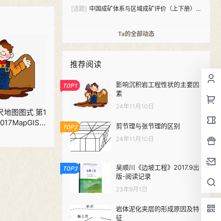
[话题]
中国成矿体系与区域成矿评价（上下册）
PDF下载
Ta的全部动态
推荐阅读
影响沉积岩工程性状的主要因
TOP1
素
24年11月10日
尺地图图式 第1
017MapGIS
剪节理与张节理的区别
TOP2
载
24年11月10日
吴顺川《边坡工程》2017.9出
TOP3
版-阅读记录
23年9月1日
岩体泥化夹层的形成原因及特
征