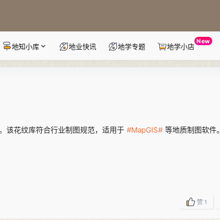
New
地知小库
地业快讯
地学专题
地学小店
资源。该花纹库符合行业制图规范，适用于
#MapGIS#
等地质制图软件
赞
1