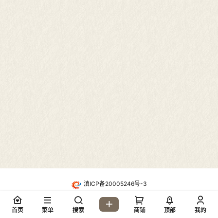
滇ICP备20005246号-3
・
酷盾高防CDN防护
Copyright © 2026
地质网论坛(dzw6.com)
首页
菜单
搜索
商铺
顶部
我的