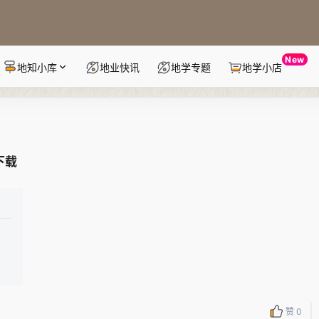
New
地知小库
地业快讯
地学专题
地学小店
下载
赞
0