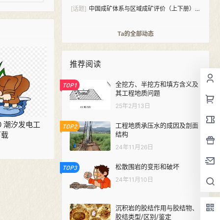
[话题]
中国成矿体系与区域成矿评价（上下册）
PDF下载
Ta的全部动态
推荐阅读
全挖方、半挖方和填方含义及
TOP1
其工程地质问题
25年2月13日
020 潮汐发电工
工程地质承压水的成因及剖面
TOP2
结构
下载
24年11月26日
松散围岩的变形和破坏
TOP3
24年11月10日
沉积岩的胶结作用与胶结物、
胶结类型/区别/鉴定