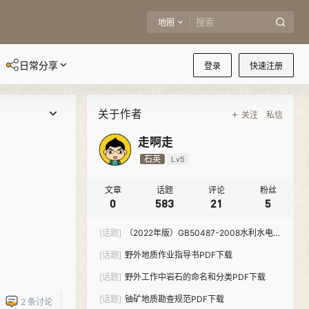
地圈
日常分享
登录
快速注册
关于作者
关注
私信
走啊走
石英
Lv5
文章
话题
评论
粉丝
0
583
21
5
[话题]
（2022年版）GB50487-2008水利水电工
程地质勘察规范-PDF下载
[话题]
野外地质作业指导书PDF下载
[话题]
野外工作中岩石的命名和分类PDF下载
[话题]
铀矿地质勘查规范PDF下载
2
条讨论