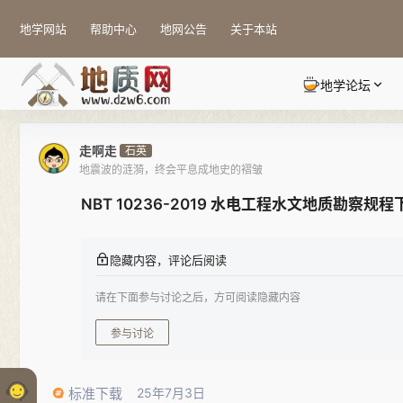
地学网站
帮助中心
地网公告
关于本站
地学论坛
走啊走
石英
地震波的涟漪，终会平息成地史的褶皱
NBT 10236-2019 水电工程水文地质勘察规程
隐藏内容，评论后阅读
请在下面参与讨论之后，方可阅读隐藏内容
参与讨论
标准下载
25年7月3日