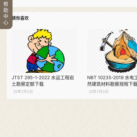
帮
助
中
猜你喜欢
心
JTST 295-1-2022 水运工程岩
NBT 10235-2019 水
土勘察定额下载
然建筑材料勘察规程下
25年7月3日
25年7月3日