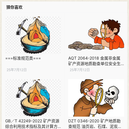
猜你喜欢
===标准规范类===
AQT 2064-2018 金属非金属
矿产资源地质勘查单位安全生
产标准化实施指南下载
25年7月12日
25年7月12日
GB／T 42249-2022 矿产资源
DZT 0346-2020 矿产地质勘
综合利用技术指标及其计算方
查规范 油页岩、石煤、泥炭下