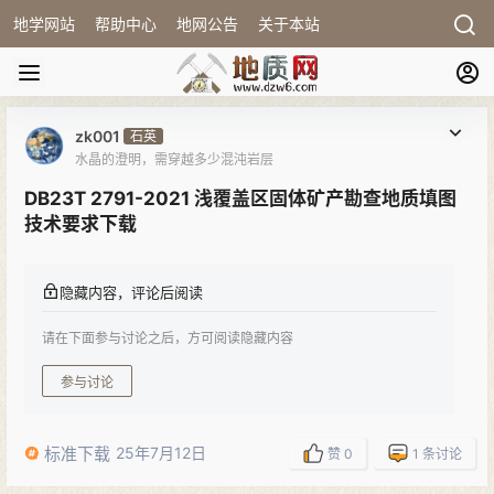
地学网站
帮助中心
地网公告
关于本站
zk001
石英
水晶的澄明，需穿越多少混沌岩层
DB23T 2791-2021 浅覆盖区固体矿产勘查地质填图
技术要求下载
隐藏内容，评论后阅读
请在下面参与讨论之后，方可阅读隐藏内容
参与讨论
标准下载
25年7月12日
赞
0
1
条讨论