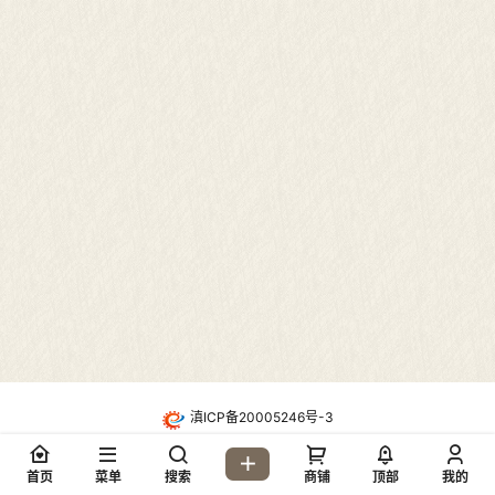
滇ICP备20005246号-3
・
酷盾高防CDN防护
Copyright © 2026
地质网论坛(dzw6.com)
首页
菜单
搜索
商铺
顶部
我的