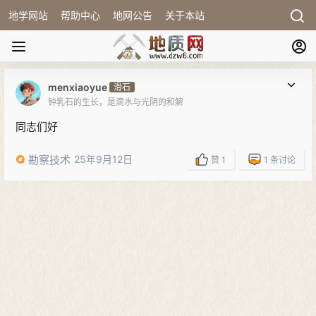
地学网站
帮助中心
地网公告
关于本站
menxiaoyue
滑石
钟乳石的生长，是滴水与光阴的和解
同志们好
勘察技术
25年9月12日
赞
1
1
条讨论