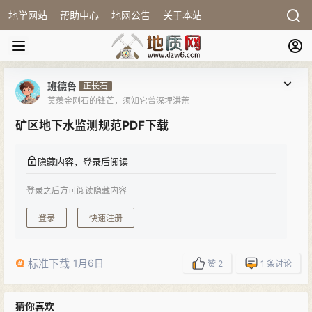
地学网站
帮助中心
地网公告
关于本站
班德鲁
正长石
莫羡金刚石的锋芒，须知它曾深埋洪荒
矿区地下水监测规范PDF下载
隐藏内容，登录后阅读
登录之后方可阅读隐藏内容
登录
快速注册
标准下载
1月6日
赞
2
1
条讨论
猜你喜欢