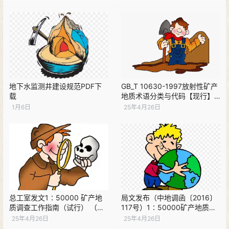
地下水监测井建设规范PDF下
GB_T 10630-1997放射性矿产
载
地质术语分类与代码【现行】
PDF下载
1月6日
25年4月26日
总工室发文1∶50000 矿产地
局文发布（中地调函〔2016〕
质调查工作指南（试行） （现
117号）1∶50000矿产地质调
行）PDF下载
查工作指南（试行） （现行）
25年4月26日
25年4月26日
PDF下载