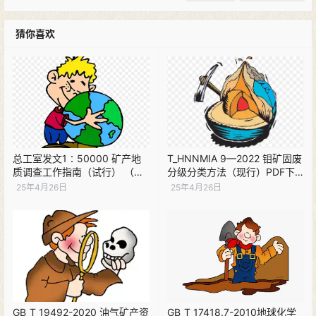
猜你喜欢
总工室发文1∶50000 矿产地
T_HNNMIA 9—2022 钼矿固废
质调查工作指南（试行） （现
分级分类方法（现行）PDF下
行）PDF下载
载
25年4月26日
25年4月26日
GB_T 19492-2020 油气矿产资
GB_T 17418.7-2010地球化学