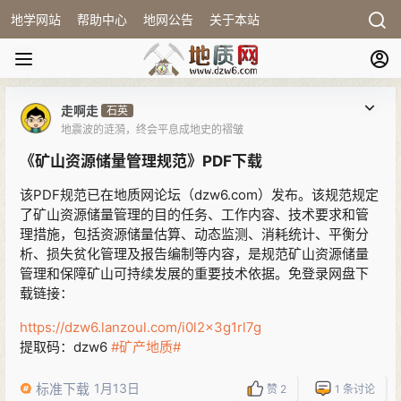
地学网站
帮助中心
地网公告
关于本站
走啊走
石英
地震波的涟漪，终会平息成地史的褶皱
《矿山资源储量管理规范》PDF下载
该PDF规范已在地质网论坛（dzw6.com）发布。该规范规定
了矿山资源储量管理的目的任务、工作内容、技术要求和管
理措施，包括资源储量估算、动态监测、消耗统计、平衡分
析、损失贫化管理及报告编制等内容，是规范矿山资源储量
管理和保障矿山可持续发展的重要技术依据。免登录网盘下
载链接：
https://dzw6.lanzoul.com/i0l2x3g1rl7g
提取码：dzw6
#矿产地质#
标准下载
1月13日
赞
2
1
条讨论