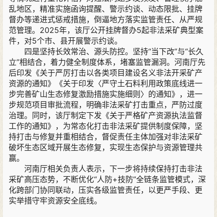
乱地区，精准实施函询提醒、警示约谈、动态限批、挂牌
督办等递进式惩戒措施，倒逼地方落实监管责任、从严规
范管理。2025年，该厅公开挂牌督办5起非法采矿典型案
件，对5个市、县开展警示约谈。
四是坚持长效常治、源头防控。坚持“当下改”与“长久
立”相结合，着力健全制度体系，堵塞监管漏洞。河南厅先
后印发《关于严厉打击以各类项目建设名义非法开采矿产
资源的通知》《关于印发〈严守土石料利用政策底线进一
步完善矿山生态修复激励措施实施细则〉的通知》，进一
步规范项目审批流程，明确非法采矿打击重点，严防过度
治理。同时，该厅制定下发《关于严格矿产资源执法监督
工作的通知》，为常态化打击非法采矿提供制度保障，坚
持打击与修复并重相结合，督促责任主体加强对非法采矿
破坏生态区域开展生态修复，实现生态保护与资源管理共
赢。
河南厅相关负责人表示，下一步将持续保持打击非法
采矿高压态势，不断优化“人防+技防”全链条监管模式，深
化跨部门协同联动，压实各级监管责任，以更严手段、更
实举措守牢资源安全底线。