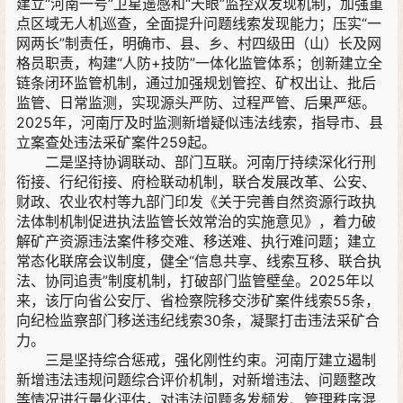
建立“河南一号”卫星遥感和“天眼”监控双发现机制，加强重
点区域无人机巡查，全面提升问题线索发现能力；压实“一
网两长”制责任，明确市、县、乡、村四级田（山）长及网
格员职责，构建“人防+技防”一体化监管体系；创新建立全
链条闭环监管机制，通过加强规划管控、矿权出让、批后
监管、日常监测，实现源头严防、过程严管、后果严惩。
2025年，河南厅及时监测新增疑似违法线索，指导市、县
立案查处违法采矿案件259起。
二是坚持协调联动、部门互联。河南厅持续深化行刑
衔接、行纪衔接、府检联动机制，联合发展改革、公安、
财政、农业农村等九部门印发《关于完善自然资源行政执
法体制机制促进执法监管长效常治的实施意见》，着力破
解矿产资源违法案件移交难、移送难、执行难问题；建立
常态化联席会议制度，健全“信息共享、线索互移、联合执
法、协同追责”制度机制，打破部门监管壁垒。2025年以
来，该厅向省公安厅、省检察院移交涉矿案件线索55条，
向纪检监察部门移送违纪线索30条，凝聚打击违法采矿合
力。
三是坚持综合惩戒，强化刚性约束。河南厅建立遏制
新增违法违规问题综合评价机制，对新增违法、问题整改
等情况进行量化评估，对违法问题多发频发、管理秩序混