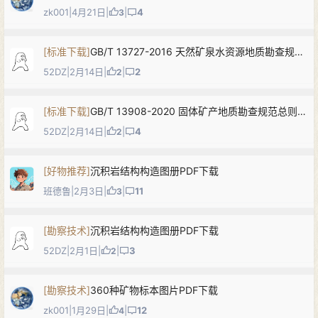
zk001
|
4月21日
|
|
4
3
[
标准下载
]
GB/T 13727-2016 天然矿泉水资源地质勘查规范PDF下载
52DZ
|
2月14日
|
|
2
2
[
标准下载
]
GB/T 13908-2020 固体矿产地质勘查规范总则PDF下载
52DZ
|
2月14日
|
|
4
2
[
好物推荐
]
沉积岩结构构造图册PDF下载
班德鲁
|
2月3日
|
|
11
3
[
勘察技术
]
沉积岩结构构造图册PDF下载
52DZ
|
2月1日
|
|
3
2
[
勘察技术
]
360种矿物标本图片PDF下载
zk001
|
1月29日
|
|
12
4