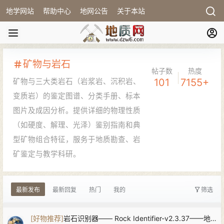
地学网站
帮助中心
地网公告
关于本站
矿物与岩石
帖子数
热度
101
7155+
矿物与三大类岩石（岩浆岩、沉积岩、
变质岩）的鉴定图谱、分类手册、标本
图片及成因分析。提供详细的物理性质
（如硬度、解理、光泽）鉴别指南和典
型矿物组合特征，服务于地质勘查、岩
矿鉴定与教学科研。
最新发布
最新回复
热门
我的
筛选
[
好物推荐
]
岩石识别器—— Rock Identifier-v2.3.37——地质人必备