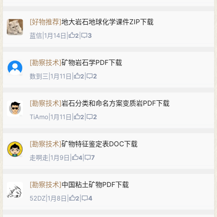
[
好物推荐
]
地大岩石地球化学课件ZIP下载
蓝信
|
1月14日
|
|
3
2
[
勘察技术
]
矿物岩石学PDF下载
数到三
|
1月11日
|
|
2
2
[
勘察技术
]
岩石分类和命名方案变质岩PDF下载
TiAmo
|
1月11日
|
|
2
2
[
勘察技术
]
矿物特征鉴定表DOC下载
走啊走
|
1月9日
|
|
7
4
[
勘察技术
]
中国粘土矿物PDF下载
52DZ
|
1月8日
|
|
4
2