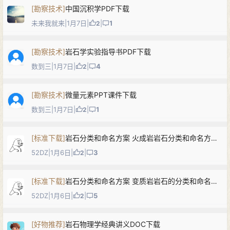
[
勘察技术
]
中国沉积学PDF下载
未来我就来
|
1月7日
|
|
1
2
[
勘察技术
]
岩石学实验指导书PDF下载
数到三
|
1月7日
|
|
4
2
[
勘察技术
]
微量元素PPT课件下载
数到三
|
1月7日
|
|
1
2
[
标准下载
]
岩石分类和命名方案 火成岩岩石分类和命名方案（GB／T 17412.1-1998）
52DZ
|
1月6日
|
|
3
2
[
标准下载
]
岩石分类和命名方案 变质岩岩石的分类和命名方案（GB／T 17412.3-1998）
52DZ
|
1月6日
|
|
5
2
[
好物推荐
]
岩石物理学经典讲义DOC下载