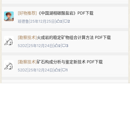
[
好物推荐
]
《中国湖相碳酸盐岩》PDF下载
班德鲁
|
25年12月25日
|
|
2
2
[
勘察技术
]
火成岩的稳定矿物组合计算方法 PDF下载
52DZ
|
25年12月24日
|
|
3
2
[
勘察技术
]
矿石构成分析与鉴定新技术 PDF下载
52DZ
|
25年12月24日
|
|
1
2
[
勘察技术
]
沉积岩岩石学 PDF下载
52DZ
|
25年12月24日
|
|
1
2
首页
菜单
搜索
商铺
顶部
我的
[
勘察技术
]
沉积岩工作方法地质调查工作方法指导手册 PDF下载
52DZ
|
25年12月24日
|
|
0
0