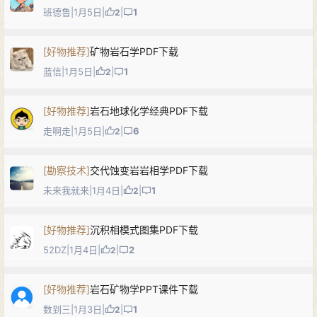
班德鲁
|
1月5日
|
|
1
2
[
好物推荐
]
矿物岩石学PDF下载
蓝信
|
1月5日
|
|
1
2
[
好物推荐
]
岩石地球化学经典PDF下载
走啊走
|
1月5日
|
|
6
2
[
勘察技术
]
交代蚀变岩岩相学PDF下载
未来我就来
|
1月4日
|
|
1
2
[
好物推荐
]
沉积相模式图集PDF下载
52DZ
|
1月4日
|
|
2
2
[
好物推荐
]
岩石矿物学PPT课件下载
数到三
|
1月3日
|
|
1
2