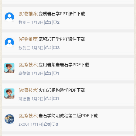
[
好物推荐
]
变质岩石学PPT课件下载
数到三
|
1月3日
|
|
2
2
[
好物推荐
]
沉积岩石学PPT课件下载
数到三
|
1月3日
|
|
3
2
[
勘察技术
]
应用岩浆岩岩石学PDF下载
班德鲁
|
1月3日
|
|
1
2
[
勘察技术
]
火山岩相构造学PDF下载
班德鲁
|
1月2日
|
|
1
2
[
勘察技术
]
岩石学简明教程第二版PDF下载
zk001
|
1月1日
|
|
0
0