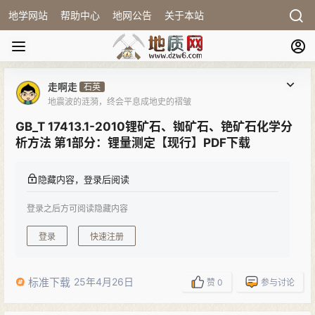
地学网站
帮助中心
地网公告
关于本站
走啊走
石英
地震波的涟漪，终会平息成地史的褶皱
GB_T 17413.1-2010锂矿石、铷矿石、铯矿石化学分
析方法 第1部分：锂量测定【现行】PDF下载
隐藏内容，登录后阅读
登录之后方可阅读隐藏内容
登录
快速注册
标准下载
25年4月26日
赞
0
参与讨论