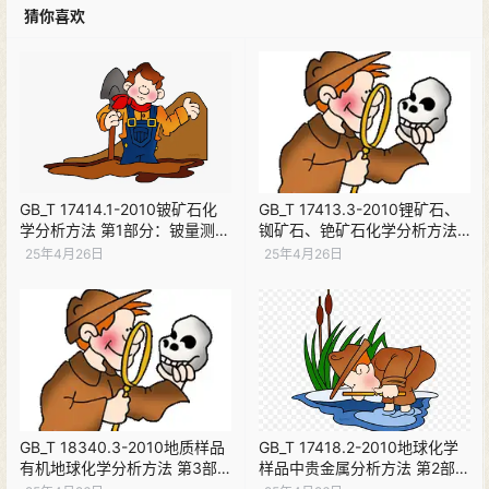
猜你喜欢
GB_T 17414.1-2010铍矿石化
GB_T 17413.3-2010锂矿石、
学分析方法 第1部分：铍量测定
铷矿石、铯矿石化学分析方法
埃利罗菁R光度法【现行】PDF
第3部分：铯量测定【现行】
25年4月26日
25年4月26日
下载
PDF下载
GB_T 18340.3-2010地质样品
GB_T 17418.2-2010地球化学
有机地球化学分析方法 第3部
样品中贵金属分析方法 第2部
分：石油重馏分中饱和烃族组
分：铂量和铑量的测定 硫脲富