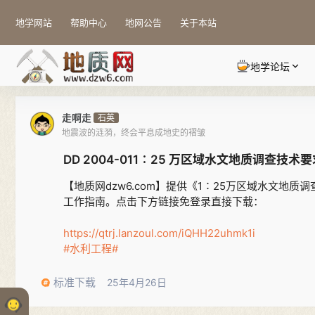
地学网站
帮助中心
地网公告
关于本站
地学论坛
走啊走
石英
地震波的涟漪，终会平息成地史的褶皱
DD 2004-011∶25 万区域水文地质调查技术
【地质网dzw6.com】提供《1∶25万区域水文地质
工作指南。点击下方链接免登录直接下载：
https://qtrj.lanzoul.com/iQHH22uhmk1i
#水利工程#
标准下载
25年4月26日