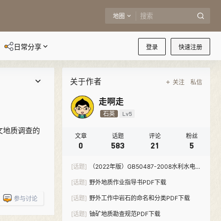
地圈
日常分享
登录
快速注册
关于作者
关注
私信
走啊走
石英
Lv5
水文地质调查的
文章
话题
评论
粉丝
0
583
21
5
[话题]
（2022年版）GB50487-2008水利水电工
程地质勘察规范-PDF下载
[话题]
野外地质作业指导书PDF下载
[话题]
野外工作中岩石的命名和分类PDF下载
参与讨论
[话题]
铀矿地质勘查规范PDF下载