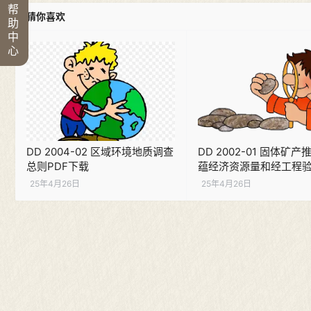
帮
猜你喜欢
助
中
心
DD 2004-02 区域环境地质调查
DD 2002-01 固体矿
总则PDF下载
蕴经济资源量和经工程
测资源量估算技术要求P
25年4月26日
25年4月26日