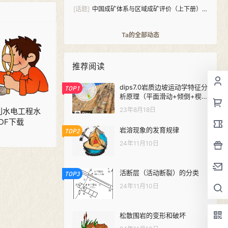
[话题]
中国成矿体系与区域成矿评价（上下册）
PDF下载
Ta的全部动态
推荐阅读
dips7.0岩质边坡运动学特征分
TOP1
析原理（平面滑动+倾倒+楔形
体）
23年8月18日
 水利水电工程水
DF下载
岩溶现象的发育规律
TOP2
24年11月10日
活断层（活动断裂）的分类
TOP3
24年11月10日
松散围岩的变形和破坏