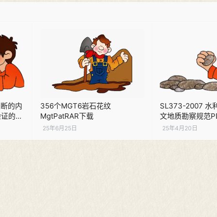
产推断的内
356个MGT6岩石花纹
SL373-2007
验证的预
MgtPatRAR下载
文地质勘察规范P
DF下载
25年6月25日
25年4月20日