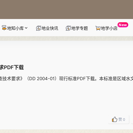
New
地知小库
地业快讯
地学专题
地学小店
要求PDF下载
调查技术要求》（DD 2004-01）现行标准PDF下载。本标准是区域
赞
0