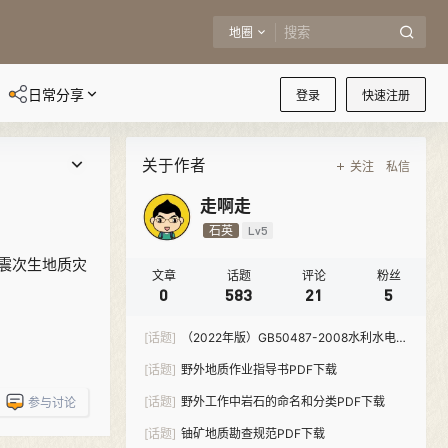
地圈
日常分享
登录
快速注册
关于作者
关注
私信
走啊走
石英
Lv5
地震次生地质灾
文章
话题
评论
粉丝
0
583
21
5
[话题]
（2022年版）GB50487-2008水利水电工
程地质勘察规范-PDF下载
[话题]
野外地质作业指导书PDF下载
[话题]
野外工作中岩石的命名和分类PDF下载
参与讨论
[话题]
铀矿地质勘查规范PDF下载