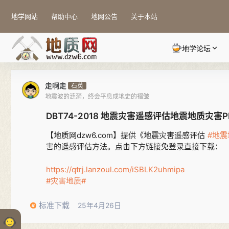
地学网站
帮助中心
地网公告
关于本站
地学论坛
走啊走
石英
地震波的涟漪，终会平息成地史的褶皱
DBT74-2018 地震灾害遥感评估地震地质灾害P
【地质网dzw6.com】提供《地震灾害遥感评估
#地震
害的遥感评估方法。点击下方链接免登录直接下载：
https://qtrj.lanzoul.com/iSBLK2uhmipa
#灾害地质#
标准下载
25年4月26日