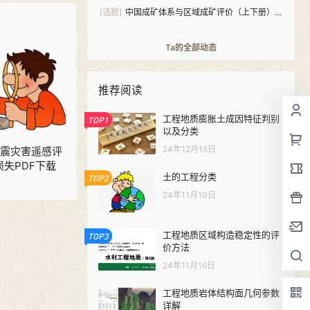
[话题]
中国成矿体系与区域成矿评价（上下册）
PDF下载
Ta的全部动态
推荐阅读
工程地质膨胀土成因特征判别
TOP1
以及分类
24年12月15日
8 地震灾害遥感评
损失PDF下载
土的工程分类
TOP2
24年11月10日
工程地质区域构造稳定性的评
TOP3
价方法
24年11月16日
工程地质岩体结构面几何参数
详解