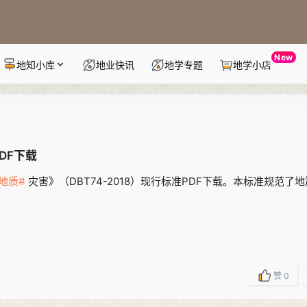
New
地知小库
地业快讯
地学专题
地学小店
DF下载
地质#
灾害》（DBT74-2018）现行标准PDF下载。本标准规范了
赞
0