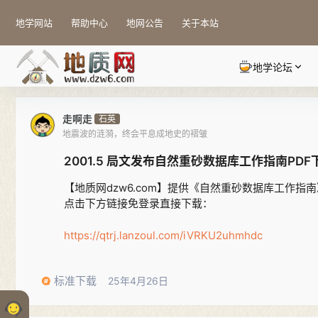
地学网站
帮助中心
地网公告
关于本站
地学论坛
走啊走
石英
地震波的涟漪，终会平息成地史的褶皱
2001.5 局文发布自然重砂数据库工作指南PDF
【地质网dzw6.com】提供《自然重砂数据库工作指
点击下方链接免登录直接下载：
https://qtrj.lanzoul.com/iVRKU2uhmhdc
标准下载
25年4月26日