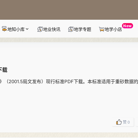
New
地知小库
地业快讯
地学专题
地学小店
下载
南》（2001.5局文发布）现行标准PDF下载。本标准适用于重砂数据
赞
0