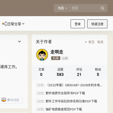
地圈
日常分享
登录
快速注册
关于作者
关注
私信
走啊走
石英
Lv5
的建库工作。
文章
话题
评论
粉丝
0
583
21
5
[话题]
（2022年版）GB50487-2008水利水电工
程地质勘察规范-PDF下载
[话题]
野外地质作业指导书PDF下载
参与讨论
[话题]
野外工作中岩石的命名和分类PDF下载
[话题]
铀矿地质勘查规范PDF下载