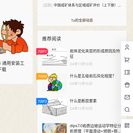
[话题]
中国成矿体系与区域成矿评价（上下册）
PDF下载
Ta的全部动态
推荐阅读
岩体泥化夹层的形成原因及特
TOP1
征
013 通用安装工
24年11月10日
下载
什么是五级岩石风化程度？
TOP2
24年11月10日
什么是断层要素
TOP3
24年11月10日
dips7.0岩质边坡运动学特征分
析原理（平面滑动+倾倒+楔形