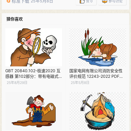
标准下载
25年5月8日
赞
0
参与讨论
猜你喜欢
GBT 20840.102-极速2020 互
国家电网有限公司消防安全性
感器 第102部分：带有电磁式
评价规范 12243-2022 PDF下
电压互感器的变电站中的铁磁
载
25年8月29日
25年5月8日
谐振 PDF下载