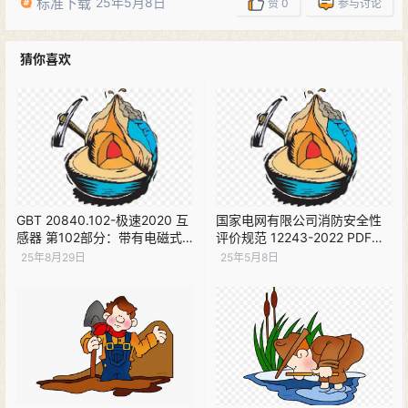
标准下载
25年5月8日
赞
0
参与讨论
猜你喜欢
GBT 20840.102-极速2020 互
国家电网有限公司消防安全性
感器 第102部分：带有电磁式
评价规范 12243-2022 PDF下
电压互感器的变电站中的铁磁
载
25年8月29日
25年5月8日
谐振 PDF下载