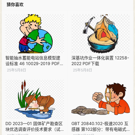
猜你喜欢
智能抽水蓄能电站信息模型建
深基坑作业一体化装置 12258-
设标准 46 10029-2019 PDF下
2022 PDF下载
载
25年5月8日
25年5月8日
DD 2023—01 固体矿产勘查区
GBT 20840.102-极速2020 互
块优选调查评价技术要求（试
感器 第102部分：带有电磁式
行）（现行）PDF下载
电压互感器的变电站中的铁磁