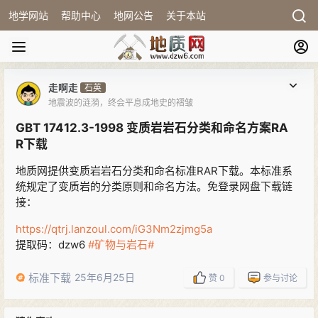
地学网站
帮助中心
地网公告
关于本站
走啊走
石英
地震波的涟漪，终会平息成地史的褶皱
GBT 17412.3-1998 变质岩岩石分类和命名方案RA
R下载
地质网提供变质岩岩石分类和命名标准RAR下载。本标准系
统规定了变质岩的分类原则和命名方法。免登录网盘下载链
接：
https://qtrj.lanzoul.com/iG3Nm2zjmg5a
提取码：dzw6
#矿物与岩石#
标准下载
25年6月25日
赞
0
参与讨论